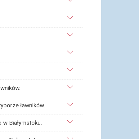
awników.
wyborze ławników.
 w Białymstoku.