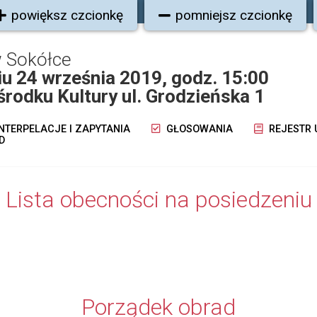
powiększ czcionkę
pomniejsz czcionkę
w Sokółce
iu 24 września 2019, godz. 15:00
rodku Kultury ul. Grodzieńska 1
NTERPELACJE I ZAPYTANIA
GŁOSOWANIA
REJESTR
D
Lista obecności na posiedzeniu
Porządek obrad