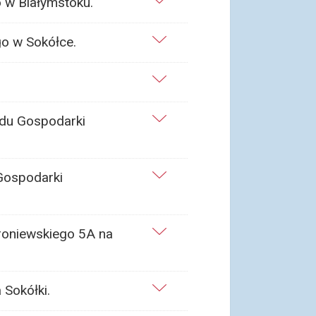
 w Białymstoku.
o w Sokółce.
adu Gospodarki
 Gospodarki
roniewskiego 5A na
 Sokółki.